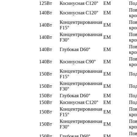
125Вт
Косинусная C120°
EM
Под
По
140Вт
Косинусная C120°
EM
кро
Концентрированная
По
140Вт
EM
F15°
кро
Концентрированная
По
140Вт
EM
F30°
кро
По
140Вт
Глубокая D60°
EM
кро
По
140Вт
Косинусная C90°
EM
кро
Концентрированная
150Вт
EM
Под
F15°
Концентрированная
150Вт
EM
Под
F30°
150Вт
Глубокая D60°
EM
Под
150Вт
Косинусная C120°
EM
Под
Концентрированная
По
150Вт
EM
F15°
кро
Концентрированная
По
150Вт
EM
F30°
кро
По
150Вт
Глубокая D60°
EM