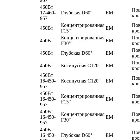
957
460Вт
По
17-460-
Глубокая D60°
EM
кро
957
Концентрированная
По
450Вт
EM
F15°
кро
Концентрированная
По
450Вт
EM
F30°
кро
По
450Вт
Глубокая D60°
EM
кро
По
450Вт
Косинусная C120°
EM
кро
450Вт
По
16-450-
Косинусная C120°
EM
кро
957
450Вт
Концентрированная
По
16-450-
EM
F15°
кро
957
450Вт
Концентрированная
По
16-450-
EM
F30°
кро
957
450Вт
По
16-450-
Глубокая D60°
EM
кро