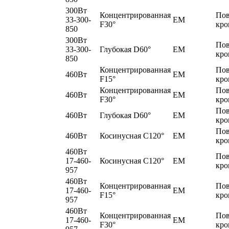
300Вт
Концентрированная
По
33-300-
EM
F30°
кро
850
300Вт
По
33-300-
Глубокая D60°
EM
кро
850
Концентрированная
По
460Вт
EM
F15°
кро
Концентрированная
По
460Вт
EM
F30°
кро
По
460Вт
Глубокая D60°
EM
кро
По
460Вт
Косинусная C120°
EM
кро
460Вт
По
17-460-
Косинусная C120°
EM
кро
957
460Вт
Концентрированная
По
17-460-
EM
F15°
кро
957
460Вт
Концентрированная
По
17-460-
EM
F30°
кро