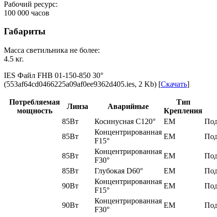
Рабочий ресурс:
100 000
часов
Габариты
Масса светильника не более:
4.5
кг.
IES Файл FHB 01-150-850 30‎°
(553af64cd0466225a09af0ee9362d405.ies, 2 Kb) [
Скачать
]
Потребляемая
Тип
Линза
Аварийные
мощность
Крепления
85Вт
Косинусная C120°
EM
Под
Концентрированная
85Вт
EM
Под
F15°
Концентрированная
85Вт
EM
Под
F30°
85Вт
Глубокая D60°
EM
Под
Концентрированная
90Вт
EM
Под
F15°
Концентрированная
90Вт
EM
Под
F30°