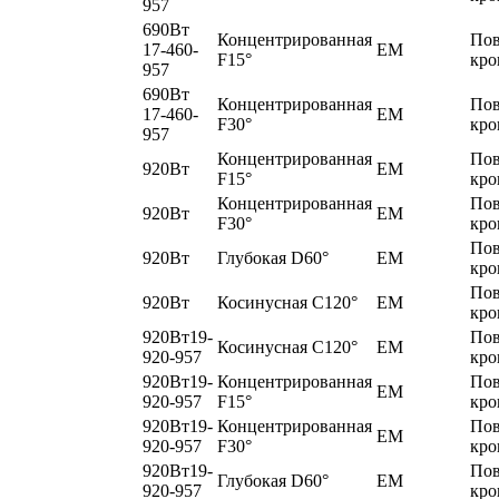
957
690Вт
Концентрированная
По
17-460-
EM
F15°
кро
957
690Вт
Концентрированная
По
17-460-
EM
F30°
кро
957
Концентрированная
По
920Вт
EM
F15°
кро
Концентрированная
По
920Вт
EM
F30°
кро
По
920Вт
Глубокая D60°
EM
кро
По
920Вт
Косинусная C120°
EM
кро
920Вт19-
По
Косинусная C120°
EM
920-957
кро
920Вт19-
Концентрированная
По
EM
920-957
F15°
кро
920Вт19-
Концентрированная
По
EM
920-957
F30°
кро
920Вт19-
По
Глубокая D60°
EM
920-957
кро