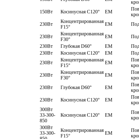
кро
По
150Вт
Косинусная C120°
EM
кро
Концентрированная
230Вт
EM
Под
F15°
Концентрированная
230Вт
EM
Под
F30°
230Вт
Глубокая D60°
EM
Под
230Вт
Косинусная C120°
EM
Под
Концентрированная
По
230Вт
EM
F15°
кро
Концентрированная
По
230Вт
EM
F30°
кро
По
230Вт
Глубокая D60°
EM
кро
По
230Вт
Косинусная C120°
EM
кро
300Вт
По
33-300-
Косинусная C120°
EM
кро
850
300Вт
Концентрированная
По
33-300-
EM
F15°
кро
850