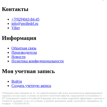
Контакты
+7(929)043-84-45
info@profledrf.ru
Viber
Информация
Обратная связь
Производители
Новости
Политика конфиденциальности
Моя учетная запись
Войти
Создать учетную запись
*Обращаем ваше внимание на то, что данный интернет-сайт носит исключительно информационный
характер и ни при каких условиях не является публичной офертой, определяемой положениями ст.
437 Гражданского кодекса Российской Федерации.Для получения подробной информации о наличии и
стоимости указанных услуг, об условиях и времени проведения акций, пожалуйста, обращайтесь по
телефону +7(929)043-84-45.