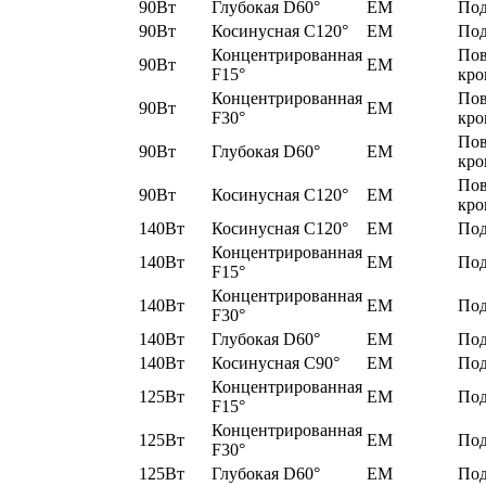
90Вт
Глубокая D60°
EM
Под
90Вт
Косинусная C120°
EM
Под
Концентрированная
По
90Вт
EM
F15°
кро
Концентрированная
По
90Вт
EM
F30°
кро
По
90Вт
Глубокая D60°
EM
кро
По
90Вт
Косинусная C120°
EM
кро
140Вт
Косинусная C120°
EM
Под
Концентрированная
140Вт
EM
Под
F15°
Концентрированная
140Вт
EM
Под
F30°
140Вт
Глубокая D60°
EM
Под
140Вт
Косинусная C90°
EM
Под
Концентрированная
125Вт
EM
Под
F15°
Концентрированная
125Вт
EM
Под
F30°
125Вт
Глубокая D60°
EM
Под