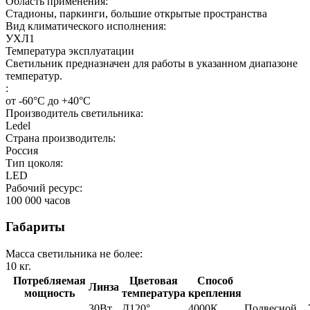
Область применения:
Стадионы, паркинги, большие открытые пространства
Вид климатического исполнения:
УХЛ1
Температура эксплуатации
Светильник предназначен для работы в указанном диапазоне
температур.
:
от -60°С до +40°С
Производитель светильника:
Ledel
Страна производитель:
Россия
Тип цоколя:
LED
Рабочий ресурс:
100 000
часов
Габариты
Масса светильника не более:
10
кг.
Потребляемая
Цветовая
Способ
Линза
мощность
температура
крепления
30Вт
Д120°
4000К
Подвесной