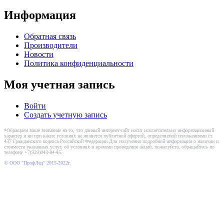
Информация
Обратная связь
Производители
Новости
Политика конфиденциальности
Моя учетная запись
Войти
Создать учетную запись
*Обращаем ваше внимание на то, что данный интернет-сайт носит исключительно информационный
характер и ни при каких условиях не является публичной офертой, определяемой положениями ст.
437 Гражданского кодекса Российской Федерации.Для получения подробной информации о наличии и
стоимости указанных услуг, об условиях и времени проведения акций, пожалуйста, обращайтесь по
телефону +7(929)043-84-45.
© ООО "ПрофЛед" 2015-2022г.