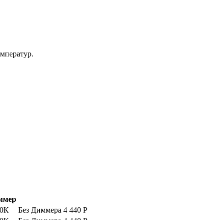
емператур.
ммер
00К
Без Диммера
4 440
Р