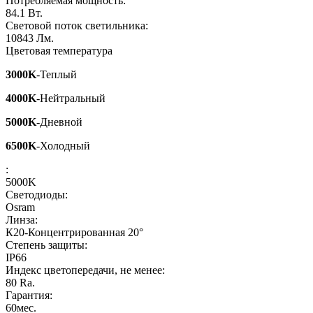
Потребляемая мощность:
84.1
Вт.
Световой поток светильника:
10843
Лм.
Цветовая температура
3000K
-Теплый
4000K
-Нейтральный
5000K
-Дневной
6500K
-Холодный
:
5000K
Светодиоды:
Osram
Линза:
К20-Концентрированная 20°
Степень защиты:
IP66
Индекс цветопередачи, не менее:
80
Ra.
Гарантия:
60
мес.