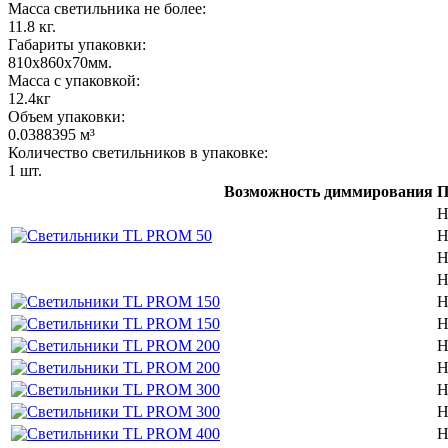
Масса светильника не более:
11.8
кг.
Габариты упаковки:
810x860x70
мм.
Масса с упаковкой:
12.4
кг
Объем упаковки:
0.0388395
м³
Количество светильников в упаковке:
1
шт.
Возможность диммирования
П
Н
Н
Н
Н
Н
Н
Н
Н
Н
Н
Н