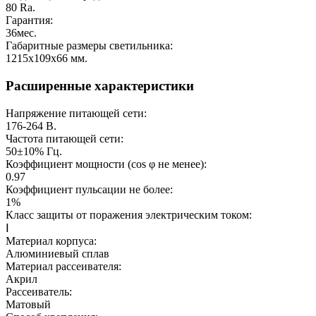
80
Ra.
Гарантия:
36
мес.
Габаритные размеры светильника:
1215х109х66
мм.
Расширенные характеристики
Напряжение питающей сети:
176-264
В.
Частота питающей сети:
50±10%
Гц.
Коэффициент мощности (cos φ не менее):
0.97
Коэффициент пульсации не более:
1%
Класс защиты от поражения электрическим током:
Ⅰ
Материал корпуса:
Алюминиевый сплав
Материал рассеивателя:
Акрил
Рассеиватель:
Матовый