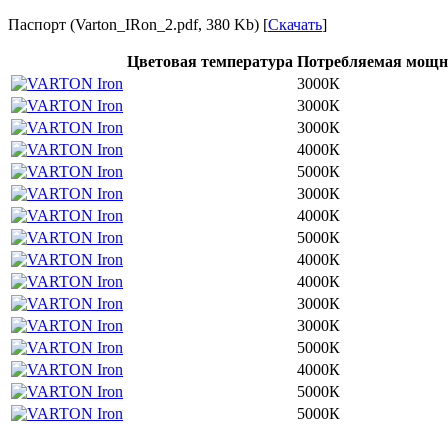
Паспорт (Varton_IRon_2.pdf, 380 Kb) [
Скачать
]
Цветовая температура
Потребляемая мощн
3000К
3000К
3000К
4000К
5000К
3000К
4000К
5000К
4000К
4000К
3000К
3000К
5000К
4000К
5000К
5000К