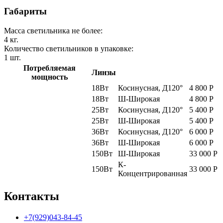
Габариты
Масса светильника не более:
4
кг.
Количество светильников в упаковке:
1
шт.
Потребляемая
Линзы
мощность
18Вт
Косинусная, Д120°
4 800
Р
18Вт
Ш-Широкая
4 800
Р
25Вт
Косинусная, Д120°
5 400
Р
25Вт
Ш-Широкая
5 400
Р
36Вт
Косинусная, Д120°
6 000
Р
36Вт
Ш-Широкая
6 000
Р
150Вт
Ш-Широкая
33 000
Р
К-
150Вт
33 000
Р
Концентрированная
Контакты
+7(929)043-84-45