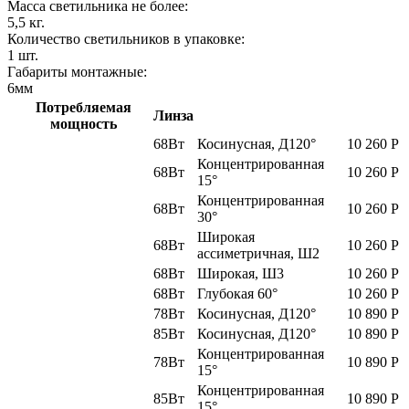
Масса светильника не более:
5,5
кг.
Количество светильников в упаковке:
1
шт.
Габариты монтажные:
6
мм
Потребляемая
Линза
мощность
68Вт
Косинусная, Д120°
10 260
Р
Концентрированная
68Вт
10 260
Р
15°
Концентрированная
68Вт
10 260
Р
30°
Широкая
68Вт
10 260
Р
ассиметричная, Ш2
68Вт
Широкая, Ш3
10 260
Р
68Вт
Глубокая 60°
10 260
Р
78Вт
Косинусная, Д120°
10 890
Р
85Вт
Косинусная, Д120°
10 890
Р
Концентрированная
78Вт
10 890
Р
15°
Концентрированная
85Вт
10 890
Р
15°