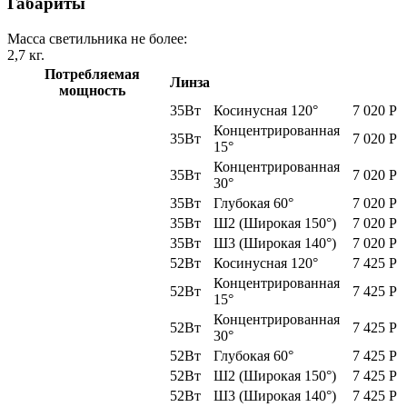
Габариты
Масса светильника не более:
2,7
кг.
Потребляемая
Линза
мощность
35Вт
Косинусная 120°
7 020
Р
Концентрированная
35Вт
7 020
Р
15°
Концентрированная
35Вт
7 020
Р
30°
35Вт
Глубокая 60°
7 020
Р
35Вт
Ш2 (Широкая 150°)
7 020
Р
35Вт
Ш3 (Широкая 140°)
7 020
Р
52Вт
Косинусная 120°
7 425
Р
Концентрированная
52Вт
7 425
Р
15°
Концентрированная
52Вт
7 425
Р
30°
52Вт
Глубокая 60°
7 425
Р
52Вт
Ш2 (Широкая 150°)
7 425
Р
52Вт
Ш3 (Широкая 140°)
7 425
Р