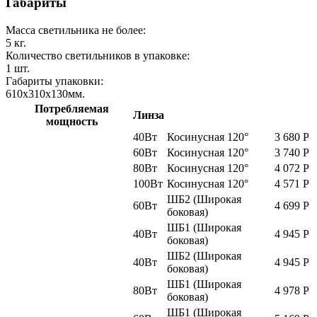
Габариты
Масса светильника не более:
5
кг.
Количество светильников в упаковке:
1
шт.
Габариты упаковки:
610x310x130
мм.
Потребляемая
Линза
мощность
40Вт
Косинусная 120°
3 680
Р
60Вт
Косинусная 120°
3 740
Р
80Вт
Косинусная 120°
4 072
Р
100Вт
Косинусная 120°
4 571
Р
ШБ2 (Широкая
60Вт
4 699
Р
боковая)
ШБ1 (Широкая
40Вт
4 945
Р
боковая)
ШБ2 (Широкая
40Вт
4 945
Р
боковая)
ШБ1 (Широкая
80Вт
4 978
Р
боковая)
ШБ1 (Широкая