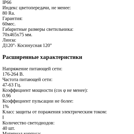
IP66
Индекс цветопередачи, не менее:
80
Ra.
Гарантия:
60
мес.
Габаритные размеры светильника:
70х465х75
мм.
Линза:
Д120°- Косинусная 120°
Расширенные характеристики
Напряжение питающей сети:
176-264
В.
Частота питающей сети:
47-63
Гц.
Коэффициент мощности (cos φ не менее):
0.96
Коэффициент пульсации не более:
1%
Класс защиты от поражения электрическим током:
Ⅰ
Количество светодиодов:
40
шт.
Материал корпуса: