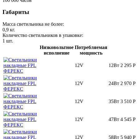
100 000
часов
Габариты
Масса светильника не более:
0,9
кг.
Количество светильников в упаковке:
1
шт.
Низковольтное
Потребляемая
исполнение
мощность
12V
12Вт
2 295
Р
12V
24Вт
2 970
Р
12V
35Вт
3 510
Р
12V
47Вт
4 545
Р
12V
58Вт
5 940
Р