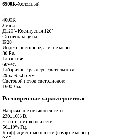
6500K
-Холодный
:
4000K
Линза:
Д120°- Косинусная 120°
Степень защиты:
IP20
Индекс цветопередачи, не менее:
80
Ra.
Гарантия:
60
мес.
Габаритные размеры светильника:
295х595х85
мм.
Световой поток светодиодов:
1600
Лм.
Расширенные характеристики
Напряжение питающей сети:
230±10%
В.
Частота питающей сети:
50±10%
Гц.
Коэффициент мощности (cos φ не менее):