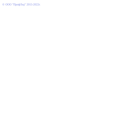
© ООО "ПрофЛед" 2015-2022г.