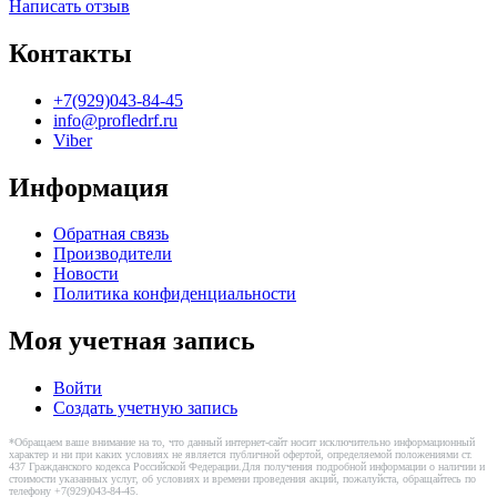
Написать отзыв
Контакты
+7(929)043-84-45
info@profledrf.ru
Viber
Информация
Обратная связь
Производители
Новости
Политика конфиденциальности
Моя учетная запись
Войти
Создать учетную запись
*Обращаем ваше внимание на то, что данный интернет-сайт носит исключительно информационный
характер и ни при каких условиях не является публичной офертой, определяемой положениями ст.
437 Гражданского кодекса Российской Федерации.Для получения подробной информации о наличии и
стоимости указанных услуг, об условиях и времени проведения акций, пожалуйста, обращайтесь по
телефону +7(929)043-84-45.