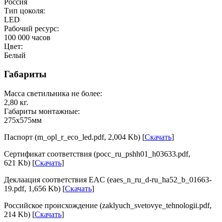
Россия
Тип цоколя:
LED
Рабочий ресурс:
100 000
часов
Цвет:
Белый
Габариты
Масса светильника не более:
2,80
кг.
Габариты монтажные:
275х575
мм
Паспорт (m_opl_r_eco_led.pdf, 2,004 Kb) [
Скачать
]
Сертификат соответствия (pocc_ru_pshh01_h03633.pdf,
621 Kb) [
Скачать
]
Деклаация соответствия EAC (eaes_n_ru_d-ru_ha52_b_01663-
19.pdf, 1,656 Kb) [
Скачать
]
Российское происхождение (zaklyuch_svetovye_tehnologii.pdf,
214 Kb) [
Скачать
]