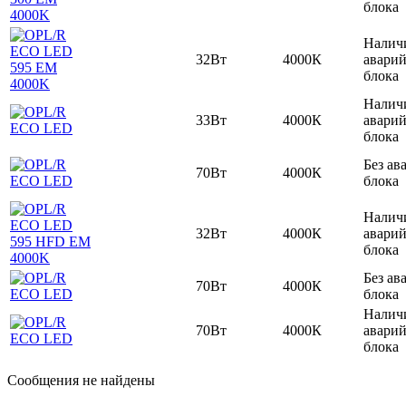
блока
Налич
32Вт
4000К
авари
блока
Налич
33Вт
4000К
авари
блока
Без ав
70Вт
4000К
блока
Налич
32Вт
4000К
авари
блока
Без ав
70Вт
4000К
блока
Налич
70Вт
4000К
авари
блока
Сообщения не найдены