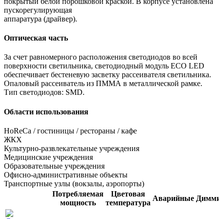
покрытый белой порошковой краской. В корпусе установлена
пускорегулирующая
аппаратура (драйвер).
Оптическая часть
За счет равномерного расположения светодиодов во всей
поверхности светильника, светодиодный модуль ECO LED
обеспечивает бестеневую засветку рассеивателя светильника.
Опаловый рассеиватель из ПММА в металлической рамке.
Тип светодиодов: SMD.
Области использования
HoReCa / гостиницы / рестораны / кафе
ЖКХ
Культурно-развлекательные учреждения
Медицинские учреждения
Образовательные учреждения
Офисно-административные объекты
Транспортные узлы (вокзалы, аэропорты)
Потребляемая
Цветовая
Аварийные
Димми
мощность
температура