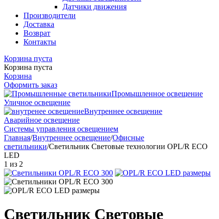
Датчики движения
Производители
Доставка
Возврат
Контакты
Корзина пуста
Корзина пуста
Корзина
Оформить заказ
Промышленное освещение
Уличное освещение
Внутреннее освещение
Аварийное освещение
Системы управления освещением
Главная
/
Внутреннее освещение
/
Офисные
светильники
/
Cветильник Световые технологии OPL/R ECO
LED
1
из
2
Cветильник Световые