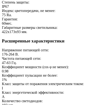
Степень защиты:
IP67
Индекс цветопередачи, не менее:
75
Ra.
Гарантия:
60
мес.
Габаритные размеры светильника:
422x173x93
мм.
Расширенные характеристики
Напряжение питающей сети:
176-264
В.
Частота питающей сети:
47-63
Гц.
Коэффициент мощности (cos φ не менее):
0.98
Коэффициент пульсации не более:
1%
Класс защиты от поражения электрическим током:
Ⅰ
Класс энергетической эффективности:
A
Количество светодиодов: