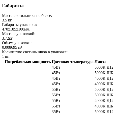
Габариты
Масса светильника не более:
3.5
кг.
Габариты упаковки:
470x185x100
мм.
Масса с упаковкой:
3.72
кг
Объем упаковки:
0.008695
м³
Количество светильников в упаковке:
1
шт.
Потребляемая мощность
Цветовая температура
Линза
45Вт
5000К
Д12
45Вт
5000К
ШБ-
45Вт
4000К
Д12
45Вт
4000К
ШБ-
55Вт
5000К
Д12
55Вт
5000К
ШБ-
55Вт
4000К
Д12
55Вт
4000К
ШБ-
35Вт
5000К
Д12