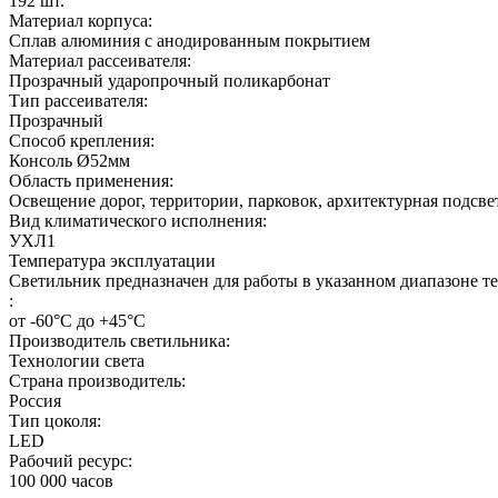
192
шт.
Материал корпуса:
Сплав алюминия с анодированным покрытием
Материал рассеивателя:
Прозрачный ударопрочный поликарбонат
Тип рассеивателя:
Прозрачный
Способ крепления:
Консоль Ø52мм
Область применения:
Освещение дорог, территории, парковок, архитектурная подсве
Вид климатического исполнения:
УХЛ1
Температура эксплуатации
Светильник предназначен для работы в указанном диапазоне т
:
от -60°С до +45°С
Производитель светильника:
Технологии света
Страна производитель:
Россия
Тип цоколя:
LED
Рабочий ресурс:
100 000
часов