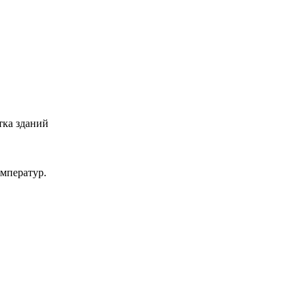
тка зданий
емператур.