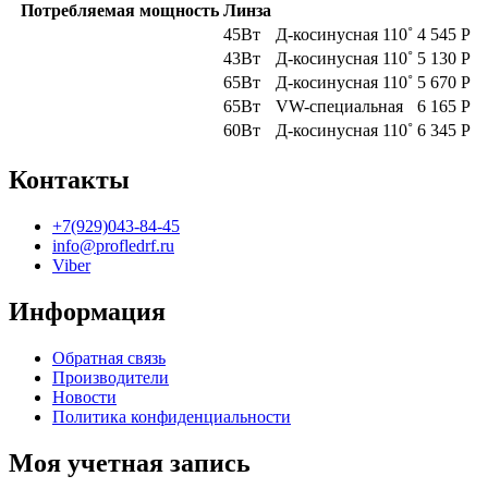
Потребляемая мощность
Линза
45Вт
Д-косинусная 110˚
4 545
Р
43Вт
Д-косинусная 110˚
5 130
Р
65Вт
Д-косинусная 110˚
5 670
Р
65Вт
VW-специальная
6 165
Р
60Вт
Д-косинусная 110˚
6 345
Р
Контакты
+7(929)043-84-45
info@profledrf.ru
Viber
Информация
Обратная связь
Производители
Новости
Политика конфиденциальности
Моя учетная запись