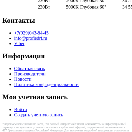
230Вт
5000К
Глубокая 30°
34 5
230Вт
5000К
Глубокая 60°
34 5
Контакты
+7(929)043-84-45
info@profledrf.ru
Viber
Информация
Обратная связь
Производители
Новости
Политика конфиденциальности
Моя учетная запись
Войти
Создать учетную запись
*Обращаем ваше внимание на то, что данный интернет-сайт носит исключительно информационный
характер и ни при каких условиях не является публичной офертой, определяемой положениями ст.
437 Гражданского кодекса Российской Федерации.Для получения подробной информации о наличии и