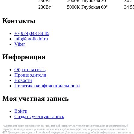
230Вт
5000К
Глубокая 30°
34 5
230Вт
5000К
Глубокая 60°
34 5
Контакты
+7(929)043-84-45
info@profledrf.ru
Viber
Информация
Обратная связь
Производители
Новости
Политика конфиденциальности
Моя учетная запись
Войти
Создать учетную запись
*Обращаем ваше внимание на то, что данный интернет-сайт носит исключительно информационный
характер и ни при каких условиях не является публичной офертой, определяемой положениями ст.
437 Гражданского кодекса Российской Федерации.Для получения подробной информации о наличии и