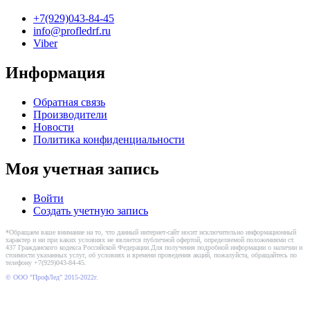
+7(929)043-84-45
info@profledrf.ru
Viber
Информация
Обратная связь
Производители
Новости
Политика конфиденциальности
Моя учетная запись
Войти
Создать учетную запись
*Обращаем ваше внимание на то, что данный интернет-сайт носит исключительно информационный
характер и ни при каких условиях не является публичной офертой, определяемой положениями ст.
437 Гражданского кодекса Российской Федерации.Для получения подробной информации о наличии и
стоимости указанных услуг, об условиях и времени проведения акций, пожалуйста, обращайтесь по
телефону +7(929)043-84-45.
© ООО "ПрофЛед" 2015-2022г.