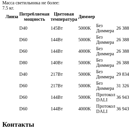
Масса светильника не более:
7.5
кг.
Потребляемая
Цветовая
Линза
Диммер
мощность
температура
Без
D40
145Вт
5000K
26 388
Диммера
Без
D60
144Вт
5000K
26 388
Диммера
Без
D60
144Вт
4000K
26 388
Диммера
Без
D80
140Вт
5000K
26 388
Диммера
Без
D40
217Вт
5000K
29 834
Диммера
Без
D60
217Вт
5000K
31 326
Диммера
Протокол
D60
144Вт
5000K
36 943
DALI
Протокол
D60
144Вт
4000K
36 943
DALI
Контакты