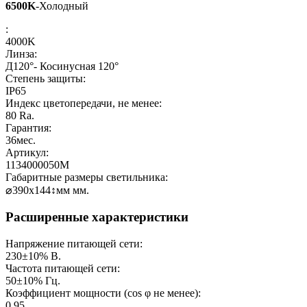
6500K
-Холодный
:
4000K
Линза:
Д120°- Косинусная 120°
Степень защиты:
IP65
Индекс цветопередачи, не менее:
80
Ra.
Гарантия:
36
мес.
Артикул:
1134000050M
Габаритные размеры светильника:
⌀390х144↕мм
мм.
Расширенные характеристики
Напряжение питающей сети:
230±10%
В.
Частота питающей сети:
50±10%
Гц.
Коэффициент мощности (cos φ не менее):
0.95