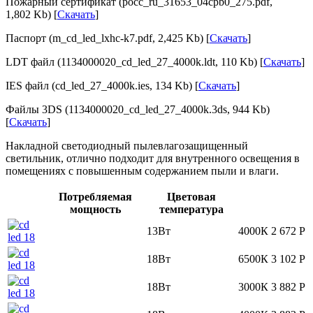
Пожарный сертификат (pocc_ru_31653_04cpb0_275.pdf,
1,802 Kb) [
Скачать
]
Паспорт (m_cd_led_lxhc-k7.pdf, 2,425 Kb) [
Скачать
]
LDT файл (1134000020_cd_led_27_4000k.ldt, 110 Kb) [
Скачать
]
IES файл (cd_led_27_4000k.ies, 134 Kb) [
Скачать
]
Файлы 3DS (1134000020_cd_led_27_4000k.3ds, 944 Kb)
[
Скачать
]
Накладной светодиодный пылевлагозащищенный
светильник, отлично подходит для внутренного освещения в
помещениях с повышенным содержанием пыли и влаги.
Потребляемая
Цветовая
мощность
температура
13Вт
4000К
2 672
Р
18Вт
6500К
3 102
Р
18Вт
3000К
3 882
Р