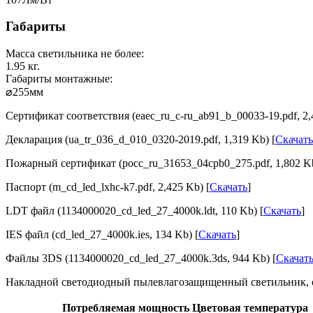
Габариты
Масса светильника не более:
1.95
кг.
Габариты монтажные:
⌀255
мм
Сертификат соответствия (eaec_ru_c-ru_ab91_b_00033-19.pdf, 2,
Декларация (ua_tr_036_d_010_0320-2019.pdf, 1,319 Kb) [
Скачать
Пожарный сертификат (pocc_ru_31653_04cpb0_275.pdf, 1,802 Kb
Паспорт (m_cd_led_lxhc-k7.pdf, 2,425 Kb) [
Скачать
]
LDT файл (1134000020_cd_led_27_4000k.ldt, 110 Kb) [
Скачать
]
IES файл (cd_led_27_4000k.ies, 134 Kb) [
Скачать
]
Файлы 3DS (1134000020_cd_led_27_4000k.3ds, 944 Kb) [
Скачат
Накладной светодиодный пылевлагозащищенный светильник, о
Потребляемая мощность
Цветовая температура