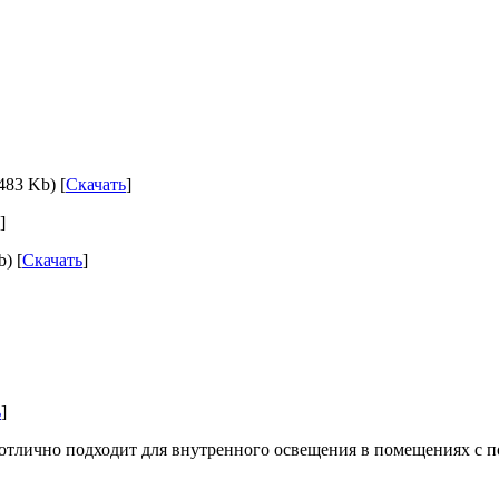
483 Kb) [
Скачать
]
]
) [
Скачать
]
ь
]
тлично подходит для внутренного освещения в помещениях с 