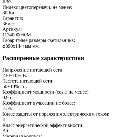
IP65
Индекс цветопередачи, не менее:
80
Ra.
Гарантия:
36
мес.
Артикул:
1134000050M
Габаритные размеры светильника:
⌀390х144↕мм
мм.
Расширенные характеристики
Напряжение питающей сети:
230±10%
В.
Частота питающей сети:
50±10%
Гц.
Коэффициент мощности (cos φ не менее):
0.95
Коэффициент пульсации не более:
<2%
Класс защиты от поражения электрическим током:
Ⅱ
Класс энергетической эффективности:
A+
Материал корпуса: