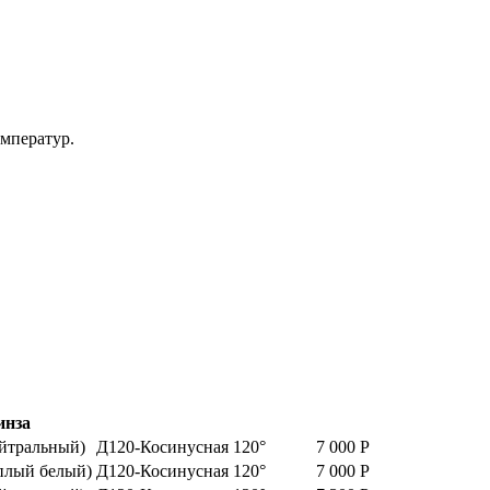
емператур.
инза
йтральный)
Д120-Косинусная 120°
7 000
Р
плый белый)
Д120-Косинусная 120°
7 000
Р