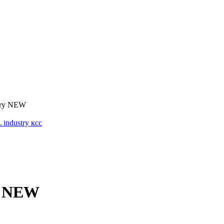
try NEW
y NEW