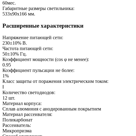
60
мес.
Габаритные размеры светильника:
533х90х166
мм.
Расширенные характеристики
Напряжение питающей сети:
230±10%
В.
Частота питающей сети:
50±10%
Гц.
Коэффициент мощности (cos φ не менее):
0.95
Коэффициент пульсации не более:
1%
Класс защиты от поражения электрическим током:
Ⅰ
Количество светодиодов:
12
шт.
Материал корпуса:
Сплав алюминия с анодированным покрытием
Материал рассеивателя:
Поликарбонат
Рассеиватель:
Микропризма