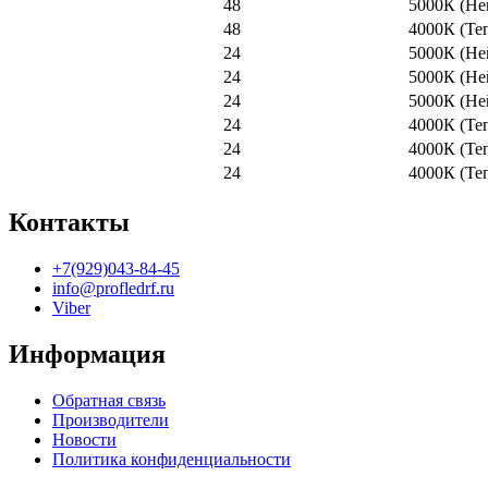
48
5000К (Не
48
4000К (Те
24
5000К (Не
24
5000К (Не
24
5000К (Не
24
4000К (Те
24
4000К (Те
24
4000К (Те
Контакты
+7(929)043-84-45
info@profledrf.ru
Viber
Информация
Обратная связь
Производители
Новости
Политика конфиденциальности