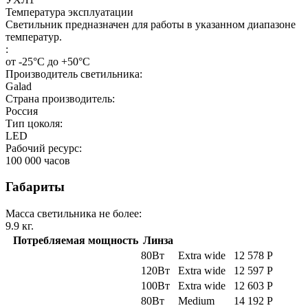
Температура эксплуатации
Светильник предназначен для работы в указанном диапазоне
температур.
:
от -25°С до +50°С
Производитель светильника:
Galad
Страна производитель:
Россия
Тип цоколя:
LED
Рабочий ресурс:
100 000
часов
Габариты
Масса светильника не более:
9.9
кг.
Потребляемая мощность
Линза
80Вт
Extra wide
12 578
Р
120Вт
Extra wide
12 597
Р
100Вт
Extra wide
12 603
Р
80Вт
Medium
14 192
Р