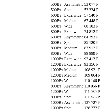
500Вт
Asymmetric
53 077
Р
500Вт
Spot
53 334
Р
600Вт
Extra wide
57 540
Р
600Вт
Medium
67 448
Р
600Вт
Wide
68 183
Р
800Вт
Extra wide
74 812
Р
600Вт
Asymmetric
84 793
Р
600Вт
Spot
85 120
Р
800Вт
Medium
87 912
Р
800Вт
Wide
88 889
Р
1000Вт
Extra wide
92 413
Р
1200Вт
Extra wide
93 356
Р
1000Вт
Medium
108 921
Р
1200Вт
Medium
109 864
Р
1000Вт
Wide
110 146
Р
800Вт
Asymmetric
110 956
Р
1200Вт
Wide
111 089
Р
800Вт
Spot
111 473
Р
1000Вт
Asymmetric
137 727
Р
1000Вт
Spot
138 373
Р