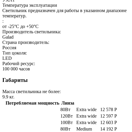
Температура эксплуатации
Светильник предназначен для работы в указанном диапазоне
температур.
:
от -25°С до +50°С
Производитель светильника:
Galad
Страна производитель:
Россия
Тип цоколя:
LED
Рабочий ресурс:
100 000
часов
Габариты
Масса светильника не более:
9.9
кг.
Потребляемая мощность
Линза
80Вт
Extra wide
12 578
Р
120Вт
Extra wide
12 597
Р
100Вт
Extra wide
12 603
Р
80Вт
Medium
14 192
Р