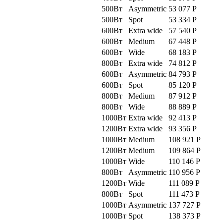
500Вт
Asymmetric
53 077
Р
500Вт
Spot
53 334
Р
600Вт
Extra wide
57 540
Р
600Вт
Medium
67 448
Р
600Вт
Wide
68 183
Р
800Вт
Extra wide
74 812
Р
600Вт
Asymmetric
84 793
Р
600Вт
Spot
85 120
Р
800Вт
Medium
87 912
Р
800Вт
Wide
88 889
Р
1000Вт
Extra wide
92 413
Р
1200Вт
Extra wide
93 356
Р
1000Вт
Medium
108 921
Р
1200Вт
Medium
109 864
Р
1000Вт
Wide
110 146
Р
800Вт
Asymmetric
110 956
Р
1200Вт
Wide
111 089
Р
800Вт
Spot
111 473
Р
1000Вт
Asymmetric
137 727
Р
1000Вт
Spot
138 373
Р