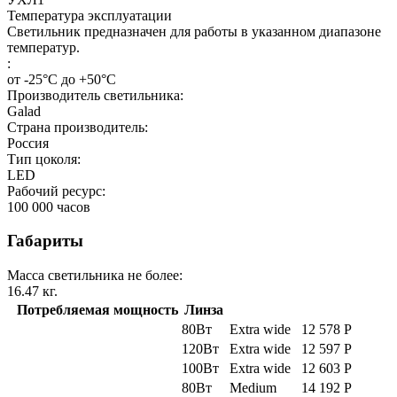
Температура эксплуатации
Светильник предназначен для работы в указанном диапазоне
температур.
:
от -25°С до +50°С
Производитель светильника:
Galad
Страна производитель:
Россия
Тип цоколя:
LED
Рабочий ресурс:
100 000
часов
Габариты
Масса светильника не более:
16.47
кг.
Потребляемая мощность
Линза
80Вт
Extra wide
12 578
Р
120Вт
Extra wide
12 597
Р
100Вт
Extra wide
12 603
Р
80Вт
Medium
14 192
Р