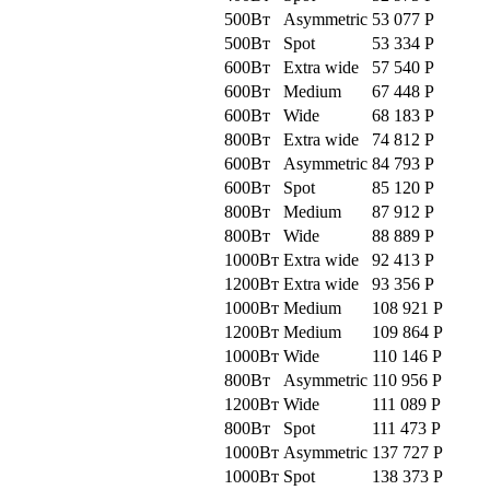
500Вт
Asymmetric
53 077
Р
500Вт
Spot
53 334
Р
600Вт
Extra wide
57 540
Р
600Вт
Medium
67 448
Р
600Вт
Wide
68 183
Р
800Вт
Extra wide
74 812
Р
600Вт
Asymmetric
84 793
Р
600Вт
Spot
85 120
Р
800Вт
Medium
87 912
Р
800Вт
Wide
88 889
Р
1000Вт
Extra wide
92 413
Р
1200Вт
Extra wide
93 356
Р
1000Вт
Medium
108 921
Р
1200Вт
Medium
109 864
Р
1000Вт
Wide
110 146
Р
800Вт
Asymmetric
110 956
Р
1200Вт
Wide
111 089
Р
800Вт
Spot
111 473
Р
1000Вт
Asymmetric
137 727
Р
1000Вт
Spot
138 373
Р