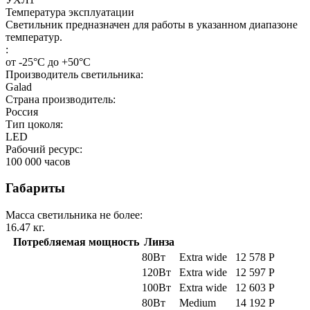
Температура эксплуатации
Светильник предназначен для работы в указанном диапазоне
температур.
:
от -25°С до +50°С
Производитель светильника:
Galad
Страна производитель:
Россия
Тип цоколя:
LED
Рабочий ресурс:
100 000
часов
Габариты
Масса светильника не более:
16.47
кг.
Потребляемая мощность
Линза
80Вт
Extra wide
12 578
Р
120Вт
Extra wide
12 597
Р
100Вт
Extra wide
12 603
Р
80Вт
Medium
14 192
Р