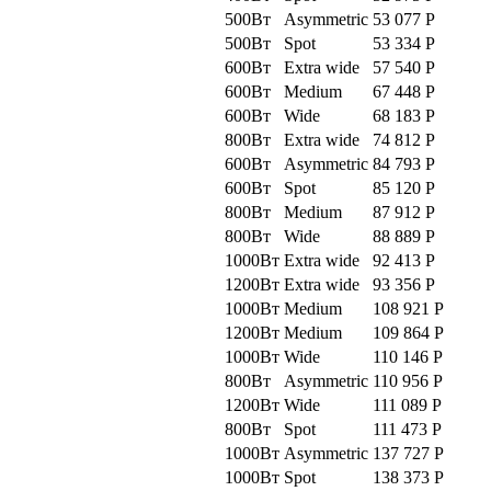
500Вт
Asymmetric
53 077
Р
500Вт
Spot
53 334
Р
600Вт
Extra wide
57 540
Р
600Вт
Medium
67 448
Р
600Вт
Wide
68 183
Р
800Вт
Extra wide
74 812
Р
600Вт
Asymmetric
84 793
Р
600Вт
Spot
85 120
Р
800Вт
Medium
87 912
Р
800Вт
Wide
88 889
Р
1000Вт
Extra wide
92 413
Р
1200Вт
Extra wide
93 356
Р
1000Вт
Medium
108 921
Р
1200Вт
Medium
109 864
Р
1000Вт
Wide
110 146
Р
800Вт
Asymmetric
110 956
Р
1200Вт
Wide
111 089
Р
800Вт
Spot
111 473
Р
1000Вт
Asymmetric
137 727
Р
1000Вт
Spot
138 373
Р