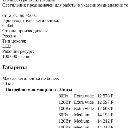
Светильник предназначен для работы в указанном диапазоне т
:
от -25°С до +50°С
Производитель светильника:
Galad
Страна производитель:
Россия
Тип цоколя:
LED
Рабочий ресурс:
100 000
часов
Габариты
Масса светильника не более:
50
кг.
Потребляемая мощность
Линза
80Вт
Extra wide
12 578
Р
120Вт
Extra wide
12 597
Р
100Вт
Extra wide
12 603
Р
80Вт
Medium
14 192
Р
120Вт
Medium
14 212
Р
100Вт
Medium
14 218
Р