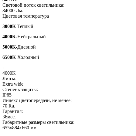
Световой поток светильника:
84000
Лм.
Цветовая температура
3000K
-Теплый
4000K
-Нейтральный
5000K
-Дневной
6500K
-Холодный
:
4000K
Линза:
Extra wide
Степень защиты:
IP65
Индекс цветопередачи, не менее:
70
Ra.
Гарантия:
36
мес.
Габаритные размеры светильника:
655x884x660
мм.