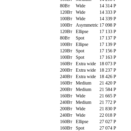
80Вт
Wide
14 314
Р
120Вт
Wide
14 333
Р
100Вт
Wide
14 339
Р
100Вт
Asymmetric
17 098
Р
120Вт
Ellipse
17 133
Р
80Вт
Spot
17 137
Р
100Вт
Ellipse
17 139
Р
120Вт
Spot
17 156
Р
100Вт
Spot
17 163
Р
160Вт
Extra wide
18 073
Р
200Вт
Extra wide
18 237
Р
240Вт
Extra wide
18 426
Р
160Вт
Medium
21 420
Р
200Вт
Medium
21 584
Р
160Вт
Wide
21 665
Р
240Вт
Medium
21 772
Р
200Вт
Wide
21 830
Р
240Вт
Wide
22 018
Р
160Вт
Ellipse
27 027
Р
160Вт
Spot
27 074
Р