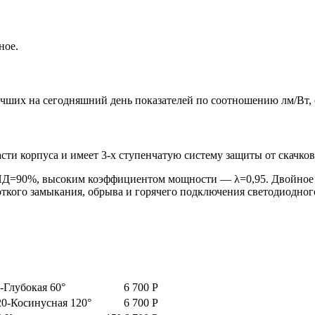
ное.
ших на сегодняшний день показателей по соотношению лм/Вт, 
ти корпуса и имеет 3-х ступенчатую систему защиты от скачков 
Д=90%, высоким коэффициентом мощности — λ=0,95. Двойное п
роткого замыкания, обрыва и горячего подключения светодиодног
-Глубокая 60°
6 700
Р
0-Косинусная 120°
6 700
Р