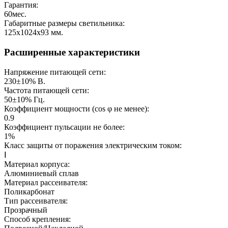
Гарантия:
60
мес.
Габаритные размеры светильника:
125х1024х93
мм.
Расширенные характеристики
Напряжение питающей сети:
230±10%
В.
Частота питающей сети:
50±10%
Гц.
Коэффициент мощности (cos φ не менее):
0.9
Коэффициент пульсации не более:
1%
Класс защиты от поражения электрическим током:
Ⅰ
Материал корпуса:
Алюминиевый сплав
Материал рассеивателя:
Поликарбонат
Тип рассеивателя:
Прозрачный
Способ крепления: