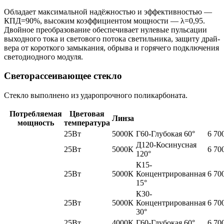
Обладает максимальной надёжностью и эффективностью —
КПД=90%, высоким коэффициентом мощности — λ=0,95.
Двойное преобразование обеспечивает нулевые пульсации
выходного тока и светового потока светильника, защиту драй-
вера от короткого замыкания, обрыва и горячего подключения
светодиодного модуля.
Светорассеивающее стекло
Стекло выполнено из ударопрочного поликарбоната.
Потребляемая
Цветовая
Линза
мощность
температура
25Вт
5000К
Г60-Глубокая 60°
6 70
Д120-Косинусная
25Вт
5000К
6 70
120°
К15-
25Вт
5000К
Концентрированная
6 70
15°
К30-
25Вт
5000К
Концентрированная
6 70
30°
25Вт
4000К
Г60-Глубокая 60°
6 70