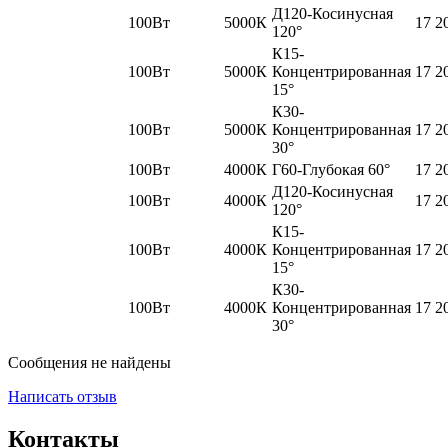
Д120-Косинусная
100Вт
5000К
17 2
120°
К15-
100Вт
5000К
Концентрированная
17 2
15°
К30-
100Вт
5000К
Концентрированная
17 2
30°
100Вт
4000К
Г60-Глубокая 60°
17 2
Д120-Косинусная
100Вт
4000К
17 2
120°
К15-
100Вт
4000К
Концентрированная
17 2
15°
К30-
100Вт
4000К
Концентрированная
17 2
30°
Сообщения не найдены
Написать отзыв
Контакты