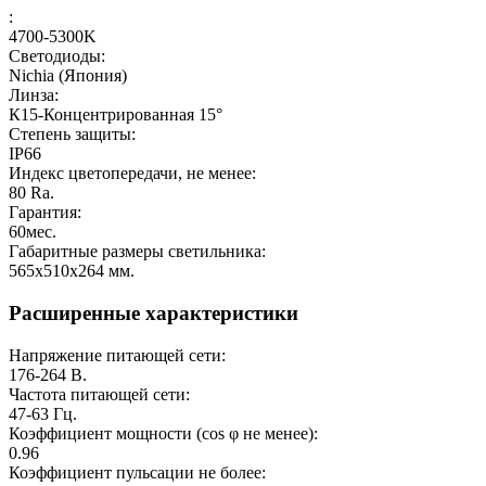
:
4700-5300K
Светодиоды:
Nichia (Япония)
Линза:
К15-Концентрированная 15°
Степень защиты:
IP66
Индекс цветопередачи, не менее:
80
Ra.
Гарантия:
60
мес.
Габаритные размеры светильника:
565х510x264
мм.
Расширенные характеристики
Напряжение питающей сети:
176-264
В.
Частота питающей сети:
47-63
Гц.
Коэффициент мощности (cos φ не менее):
0.96
Коэффициент пульсации не более: