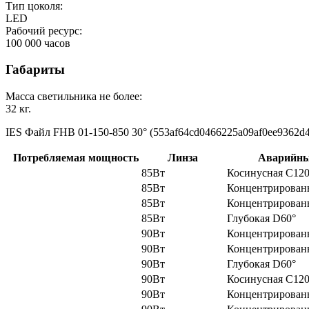
Тип цоколя:
LED
Рабочий ресурс:
100 000
часов
Габариты
Масса светильника не более:
32
кг.
IES Файл FHB 01-150-850 30‎° (553af64cd0466225a09af0ee9362d40
Потребляемая мощность
Линза
Аварийн
85Вт
Косинусная C120
85Вт
Концентрированн
85Вт
Концентрированн
85Вт
Глубокая D60°
90Вт
Концентрированн
90Вт
Концентрированн
90Вт
Глубокая D60°
90Вт
Косинусная C120
90Вт
Концентрированн