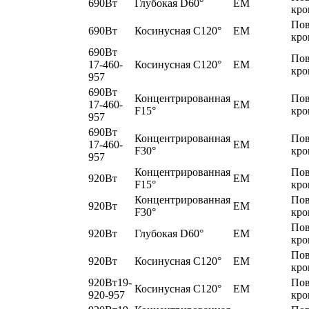
690Вт
Глубокая D60°
EM
кро
По
690Вт
Косинусная C120°
EM
кро
690Вт
По
17-460-
Косинусная C120°
EM
кро
957
690Вт
Концентрированная
По
17-460-
EM
F15°
кро
957
690Вт
Концентрированная
По
17-460-
EM
F30°
кро
957
Концентрированная
По
920Вт
EM
F15°
кро
Концентрированная
По
920Вт
EM
F30°
кро
По
920Вт
Глубокая D60°
EM
кро
По
920Вт
Косинусная C120°
EM
кро
920Вт19-
По
Косинусная C120°
EM
920-957
кро