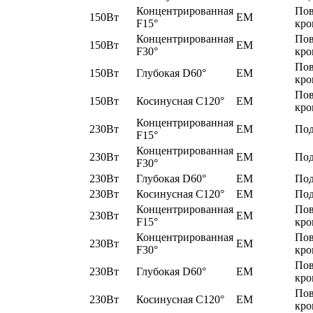
Концентрированная
По
150Вт
EM
F15°
кро
Концентрированная
По
150Вт
EM
F30°
кро
По
150Вт
Глубокая D60°
EM
кро
По
150Вт
Косинусная C120°
EM
кро
Концентрированная
230Вт
EM
Под
F15°
Концентрированная
230Вт
EM
Под
F30°
230Вт
Глубокая D60°
EM
Под
230Вт
Косинусная C120°
EM
Под
Концентрированная
По
230Вт
EM
F15°
кро
Концентрированная
По
230Вт
EM
F30°
кро
По
230Вт
Глубокая D60°
EM
кро
По
230Вт
Косинусная C120°
EM
кро