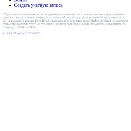
Создать учетную запись
*Обращаем ваше внимание на то, что данный интернет-сайт носит исключительно информационный
характер и ни при каких условиях не является публичной офертой, определяемой положениями ст.
437 Гражданского кодекса Российской Федерации.Для получения подробной информации о наличии и
стоимости указанных услуг, об условиях и времени проведения акций, пожалуйста, обращайтесь по
телефону +7(929)043-84-45.
© ООО "ПрофЛед" 2015-2022г.