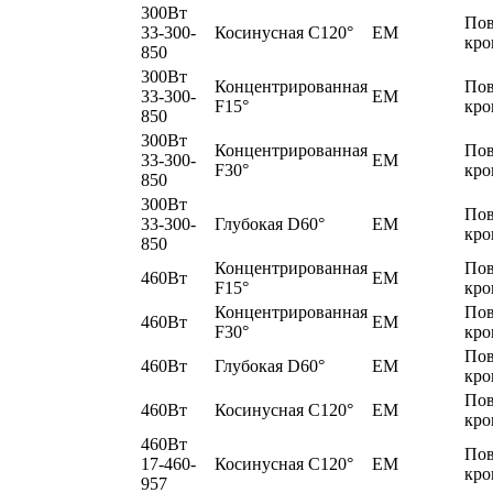
300Вт
По
33-300-
Косинусная C120°
EM
кро
850
300Вт
Концентрированная
По
33-300-
EM
F15°
кро
850
300Вт
Концентрированная
По
33-300-
EM
F30°
кро
850
300Вт
По
33-300-
Глубокая D60°
EM
кро
850
Концентрированная
По
460Вт
EM
F15°
кро
Концентрированная
По
460Вт
EM
F30°
кро
По
460Вт
Глубокая D60°
EM
кро
По
460Вт
Косинусная C120°
EM
кро
460Вт
По
17-460-
Косинусная C120°
EM
кро
957