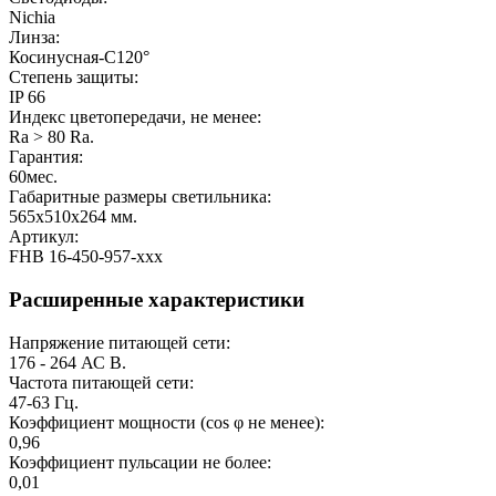
Nichia
Линза:
Косинусная-C120°
Степень защиты:
IP 66
Индекс цветопередачи, не менее:
Ra > 80
Ra.
Гарантия:
60
мес.
Габаритные размеры светильника:
565х510x264
мм.
Артикул:
FHB 16-450-957-xxx
Расширенные характеристики
Напряжение питающей сети:
176 - 264 АС
В.
Частота питающей сети:
47-63
Гц.
Коэффициент мощности (cos φ не менее):
0,96
Коэффициент пульсации не более:
0,01