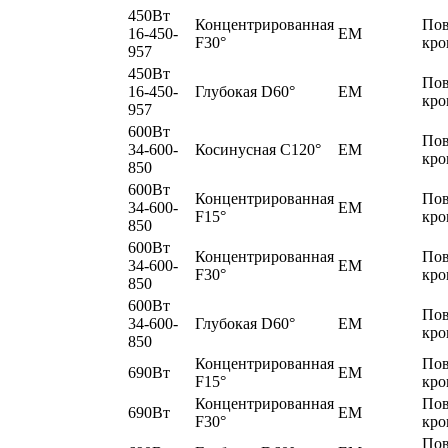
450Вт
Концентрированная
По
16-450-
EM
F30°
кро
957
450Вт
По
16-450-
Глубокая D60°
EM
кро
957
600Вт
По
34-600-
Косинусная C120°
EM
кро
850
600Вт
Концентрированная
По
34-600-
EM
F15°
кро
850
600Вт
Концентрированная
По
34-600-
EM
F30°
кро
850
600Вт
По
34-600-
Глубокая D60°
EM
кро
850
Концентрированная
По
690Вт
EM
F15°
кро
Концентрированная
По
690Вт
EM
F30°
кро
По