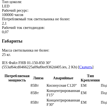
Тип цоколя:
LED
Рабочий ресурс:
100000
часов
Потребляемый ток светильника не более:
2,1
Рабочий ток светодиодов:
0,07
Габариты
Масса светильника не более:
25
кг.
IES Файл FHB 01-150-850 30‎°
(553af64cd0466225a09af0ee9362d405.ies, 2 Kb) [
Скачать
]
Потребляемая
Тип
Линза
Аварийные
мощность
Крепления
85Вт
Косинусная C120°
EM
Под
Концентрированная
85Вт
EM
Под
F15°
Концентрированная
85Вт
EM
Под
F30°