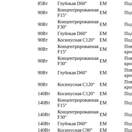
85Вт
Глубокая D60°
EM
Под
Концентрированная
90Вт
EM
Под
F15°
Концентрированная
90Вт
EM
Под
F30°
90Вт
Глубокая D60°
EM
Под
90Вт
Косинусная C120°
EM
Под
Концентрированная
По
90Вт
EM
F15°
кро
Концентрированная
По
90Вт
EM
F30°
кро
По
90Вт
Глубокая D60°
EM
кро
По
90Вт
Косинусная C120°
EM
кро
140Вт
Косинусная C120°
EM
Под
Концентрированная
140Вт
EM
Под
F15°
Концентрированная
140Вт
EM
Под
F30°
140Вт
Глубокая D60°
EM
Под
140Вт
Косинусная C90°
EM
Под