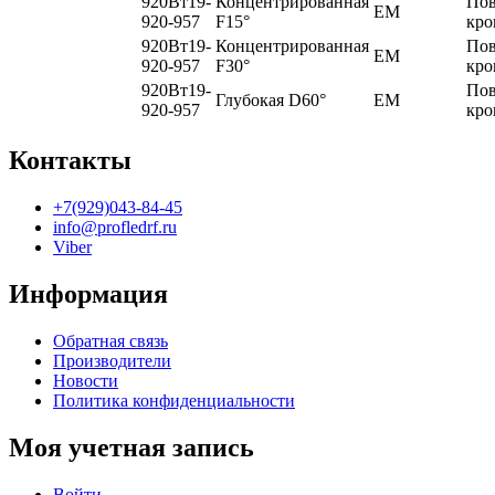
920Вт19-
Концентрированная
По
EM
920-957
F15°
кро
920Вт19-
Концентрированная
По
EM
920-957
F30°
кро
920Вт19-
По
Глубокая D60°
EM
920-957
кро
Контакты
+7(929)043-84-45
info@profledrf.ru
Viber
Информация
Обратная связь
Производители
Новости
Политика конфиденциальности
Моя учетная запись
Войти