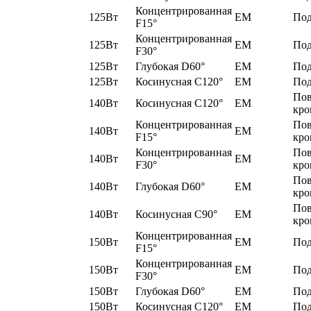
Концентрированная
125Вт
EM
Под
F15°
Концентрированная
125Вт
EM
Под
F30°
125Вт
Глубокая D60°
EM
Под
125Вт
Косинусная C120°
EM
Под
По
140Вт
Косинусная C120°
EM
кро
Концентрированная
По
140Вт
EM
F15°
кро
Концентрированная
По
140Вт
EM
F30°
кро
По
140Вт
Глубокая D60°
EM
кро
По
140Вт
Косинусная C90°
EM
кро
Концентрированная
150Вт
EM
Под
F15°
Концентрированная
150Вт
EM
Под
F30°
150Вт
Глубокая D60°
EM
Под
150Вт
Косинусная C120°
EM
Под