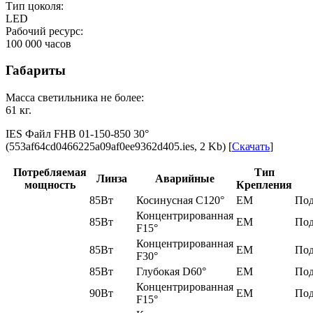
Тип цоколя:
LED
Рабочий ресурс:
100 000
часов
Габариты
Масса светильника не более:
61
кг.
IES Файл FHB 01-150-850 30‎°
(553af64cd0466225a09af0ee9362d405.ies, 2 Kb) [
Скачать
]
Потребляемая
Тип
Линза
Аварийные
мощность
Крепления
85Вт
Косинусная C120°
EM
Под
Концентрированная
85Вт
EM
Под
F15°
Концентрированная
85Вт
EM
Под
F30°
85Вт
Глубокая D60°
EM
Под
Концентрированная
90Вт
EM
Под
F15°