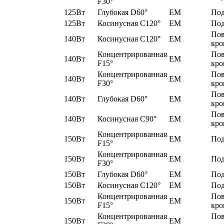
F30°
125Вт
Глубокая D60°
EM
Под
125Вт
Косинусная C120°
EM
Под
По
140Вт
Косинусная C120°
EM
кро
Концентрированная
По
140Вт
EM
F15°
кро
Концентрированная
По
140Вт
EM
F30°
кро
По
140Вт
Глубокая D60°
EM
кро
По
140Вт
Косинусная C90°
EM
кро
Концентрированная
150Вт
EM
Под
F15°
Концентрированная
150Вт
EM
Под
F30°
150Вт
Глубокая D60°
EM
Под
150Вт
Косинусная C120°
EM
Под
Концентрированная
По
150Вт
EM
F15°
кро
Концентрированная
По
150Вт
EM