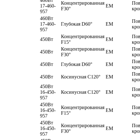
460Вт
Концентрированная
По
17-460-
EM
F30°
кро
957
460Вт
По
17-460-
Глубокая D60°
EM
кро
957
Концентрированная
По
450Вт
EM
F15°
кро
Концентрированная
По
450Вт
EM
F30°
кро
По
450Вт
Глубокая D60°
EM
кро
По
450Вт
Косинусная C120°
EM
кро
450Вт
По
16-450-
Косинусная C120°
EM
кро
957
450Вт
Концентрированная
По
16-450-
EM
F15°
кро
957
450Вт
Концентрированная
По
16-450-
EM
F30°
кро
957