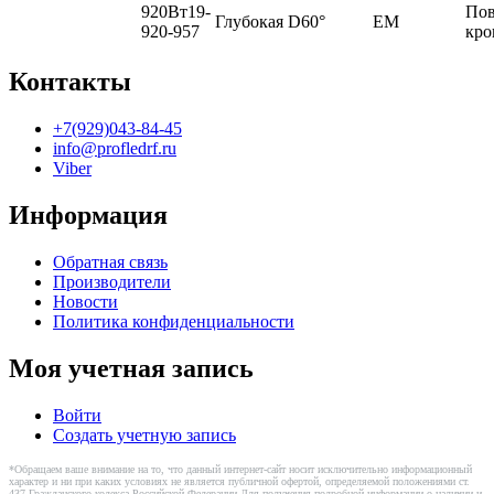
920Вт19-
По
Глубокая D60°
EM
920-957
кро
Контакты
+7(929)043-84-45
info@profledrf.ru
Viber
Информация
Обратная связь
Производители
Новости
Политика конфиденциальности
Моя учетная запись
Войти
Создать учетную запись
*Обращаем ваше внимание на то, что данный интернет-сайт носит исключительно информационный
характер и ни при каких условиях не является публичной офертой, определяемой положениями ст.
437 Гражданского кодекса Российской Федерации.Для получения подробной информации о наличии и