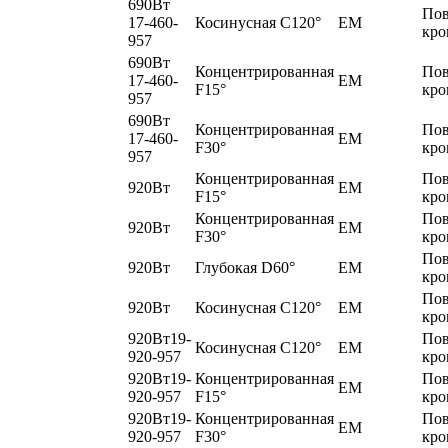
690Вт
По
17-460-
Косинусная C120°
EM
кро
957
690Вт
Концентрированная
По
17-460-
EM
F15°
кро
957
690Вт
Концентрированная
По
17-460-
EM
F30°
кро
957
Концентрированная
По
920Вт
EM
F15°
кро
Концентрированная
По
920Вт
EM
F30°
кро
По
920Вт
Глубокая D60°
EM
кро
По
920Вт
Косинусная C120°
EM
кро
920Вт19-
По
Косинусная C120°
EM
920-957
кро
920Вт19-
Концентрированная
По
EM
920-957
F15°
кро
920Вт19-
Концентрированная
По
EM
920-957
F30°
кро