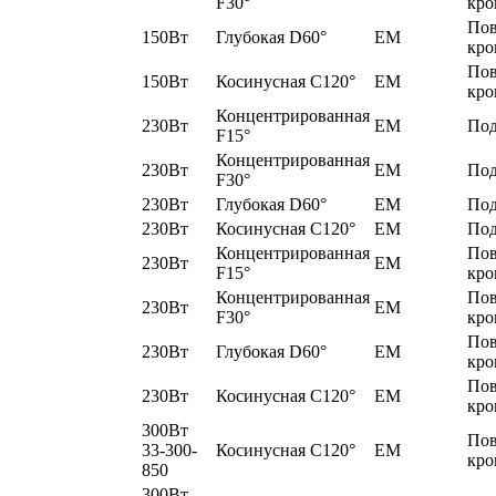
F30°
кро
По
150Вт
Глубокая D60°
EM
кро
По
150Вт
Косинусная C120°
EM
кро
Концентрированная
230Вт
EM
Под
F15°
Концентрированная
230Вт
EM
Под
F30°
230Вт
Глубокая D60°
EM
Под
230Вт
Косинусная C120°
EM
Под
Концентрированная
По
230Вт
EM
F15°
кро
Концентрированная
По
230Вт
EM
F30°
кро
По
230Вт
Глубокая D60°
EM
кро
По
230Вт
Косинусная C120°
EM
кро
300Вт
По
33-300-
Косинусная C120°
EM
кро
850
300Вт