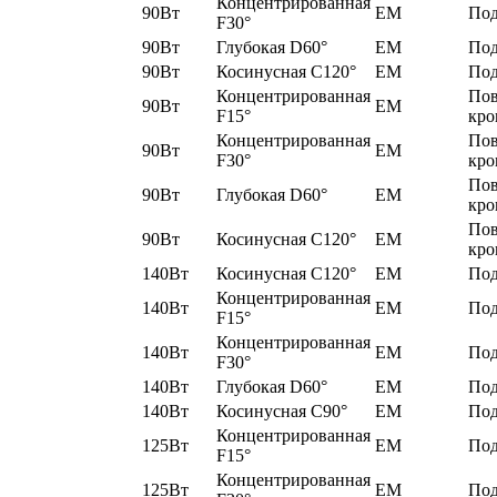
Концентрированная
90Вт
EM
Под
F30°
90Вт
Глубокая D60°
EM
Под
90Вт
Косинусная C120°
EM
Под
Концентрированная
По
90Вт
EM
F15°
кро
Концентрированная
По
90Вт
EM
F30°
кро
По
90Вт
Глубокая D60°
EM
кро
По
90Вт
Косинусная C120°
EM
кро
140Вт
Косинусная C120°
EM
Под
Концентрированная
140Вт
EM
Под
F15°
Концентрированная
140Вт
EM
Под
F30°
140Вт
Глубокая D60°
EM
Под
140Вт
Косинусная C90°
EM
Под
Концентрированная
125Вт
EM
Под
F15°
Концентрированная
125Вт
EM
Под