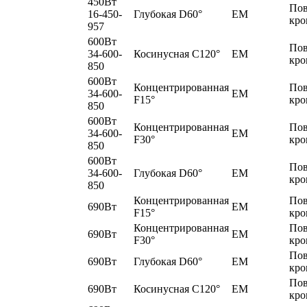
450Вт
По
16-450-
Глубокая D60°
EM
кро
957
600Вт
По
34-600-
Косинусная C120°
EM
кро
850
600Вт
Концентрированная
По
34-600-
EM
F15°
кро
850
600Вт
Концентрированная
По
34-600-
EM
F30°
кро
850
600Вт
По
34-600-
Глубокая D60°
EM
кро
850
Концентрированная
По
690Вт
EM
F15°
кро
Концентрированная
По
690Вт
EM
F30°
кро
По
690Вт
Глубокая D60°
EM
кро
По
690Вт
Косинусная C120°
EM
кро