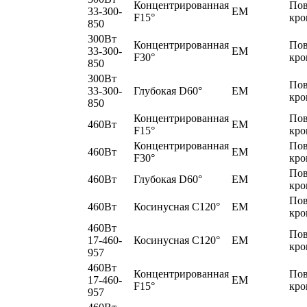
Концентрированная
По
33-300-
EM
F15°
кро
850
300Вт
Концентрированная
По
33-300-
EM
F30°
кро
850
300Вт
По
33-300-
Глубокая D60°
EM
кро
850
Концентрированная
По
460Вт
EM
F15°
кро
Концентрированная
По
460Вт
EM
F30°
кро
По
460Вт
Глубокая D60°
EM
кро
По
460Вт
Косинусная C120°
EM
кро
460Вт
По
17-460-
Косинусная C120°
EM
кро
957
460Вт
Концентрированная
По
17-460-
EM
F15°
кро
957