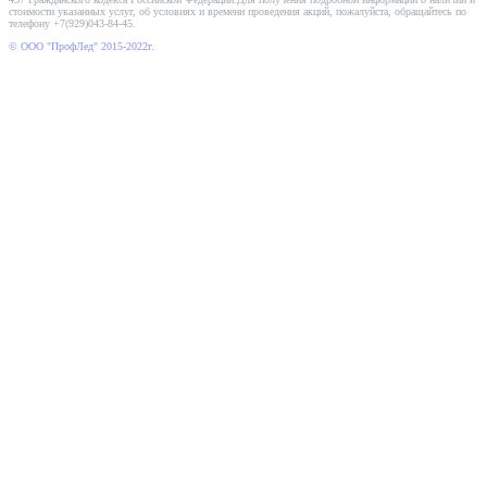
стоимости указанных услуг, об условиях и времени проведения акций, пожалуйста, обращайтесь по
телефону +7(929)043-84-45.
© ООО "ПрофЛед" 2015-2022г.