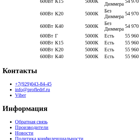
600Вт
К15
5000К
54 970
Диммера
Без
600Вт
К20
5000К
54 970
Диммера
Без
600Вт
К40
5000К
54 970
Диммера
600Вт
Г
5000К
Есть
55 960
600Вт
К15
5000К
Есть
55 960
600Вт
К20
5000К
Есть
55 960
600Вт
К40
5000К
Есть
55 960
Контакты
+7(929)043-84-45
info@profledrf.ru
Viber
Информация
Обратная связь
Производители
Новости
Политика конфиденциальности