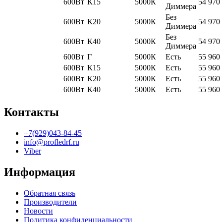
600Вт
К15
5000К
54 970
Диммера
Без
600Вт
К20
5000К
54 970
Диммера
Без
600Вт
К40
5000К
54 970
Диммера
600Вт
Г
5000К
Есть
55 960
600Вт
К15
5000К
Есть
55 960
600Вт
К20
5000К
Есть
55 960
600Вт
К40
5000К
Есть
55 960
Контакты
+7(929)043-84-45
info@profledrf.ru
Viber
Информация
Обратная связь
Производители
Новости
Политика конфиденциальности