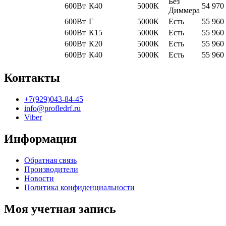
Без
600Вт
К40
5000К
54 970
Диммера
600Вт
Г
5000К
Есть
55 960
600Вт
К15
5000К
Есть
55 960
600Вт
К20
5000К
Есть
55 960
600Вт
К40
5000К
Есть
55 960
Контакты
+7(929)043-84-45
info@profledrf.ru
Viber
Информация
Обратная связь
Производители
Новости
Политика конфиденциальности
Моя учетная запись