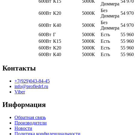
600Вт
К15
5000К
54 970
Диммера
Без
600Вт
К20
5000К
54 970
Диммера
Без
600Вт
К40
5000К
54 970
Диммера
600Вт
Г
5000К
Есть
55 960
600Вт
К15
5000К
Есть
55 960
600Вт
К20
5000К
Есть
55 960
600Вт
К40
5000К
Есть
55 960
Контакты
+7(929)043-84-45
info@profledrf.ru
Viber
Информация
Обратная связь
Производители
Новости
Политика конфиденциальности