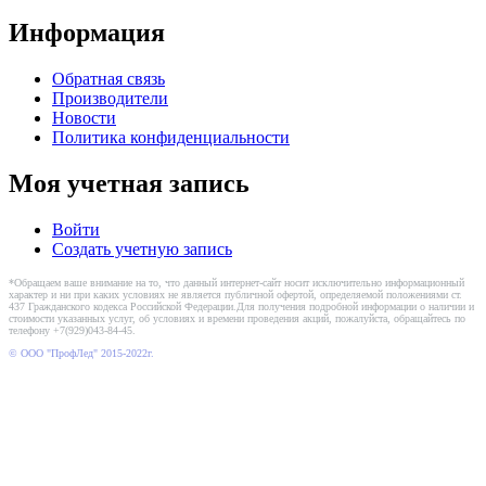
Информация
Обратная связь
Производители
Новости
Политика конфиденциальности
Моя учетная запись
Войти
Создать учетную запись
*Обращаем ваше внимание на то, что данный интернет-сайт носит исключительно информационный
характер и ни при каких условиях не является публичной офертой, определяемой положениями ст.
437 Гражданского кодекса Российской Федерации.Для получения подробной информации о наличии и
стоимости указанных услуг, об условиях и времени проведения акций, пожалуйста, обращайтесь по
телефону +7(929)043-84-45.
© ООО "ПрофЛед" 2015-2022г.