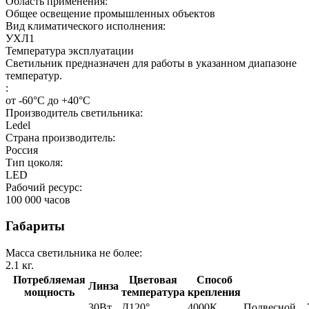
Область применения:
Общее освещение промышленных объектов
Вид климатического исполнения:
УХЛ1
Температура эксплуатации
Светильник предназначен для работы в указанном диапазоне
температур.
:
от -60°С до +40°С
Производитель светильника:
Ledel
Страна производитель:
Россия
Тип цоколя:
LED
Рабочий ресурс:
100 000
часов
Габариты
Масса светильника не более:
2.1
кг.
Потребляемая
Цветовая
Способ
Линза
мощность
температура
крепления
30Вт
Д120°
4000К
Подвесной