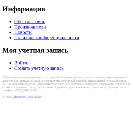
Информация
Обратная связь
Производители
Новости
Политика конфиденциальности
Моя учетная запись
Войти
Создать учетную запись
*Обращаем ваше внимание на то, что данный интернет-сайт носит исключительно информационный
характер и ни при каких условиях не является публичной офертой, определяемой положениями ст.
437 Гражданского кодекса Российской Федерации.Для получения подробной информации о наличии и
стоимости указанных услуг, об условиях и времени проведения акций, пожалуйста, обращайтесь по
телефону +7(929)043-84-45.
© ООО "ПрофЛед" 2015-2022г.