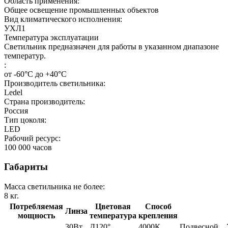
Область применения:
Общее освещение промышленных объектов
Вид климатического исполнения:
УХЛ1
Температура эксплуатации
Светильник предназначен для работы в указанном диапазоне
температур.
:
от -60°С до +40°С
Производитель светильника:
Ledel
Страна производитель:
Россия
Тип цоколя:
LED
Рабочий ресурс:
100 000
часов
Габариты
Масса светильника не более:
8
кг.
Потребляемая
Цветовая
Способ
Линза
мощность
температура
крепления
30Вт
Д120°
4000К
Подвесной