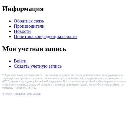
Информация
Обратная связь
Производители
Новости
Политика конфиденциальности
Моя учетная запись
Войти
Создать учетную запись
*Обращаем ваше внимание на то, что данный интернет-сайт носит исключительно информационный
характер и ни при каких условиях не является публичной офертой, определяемой положениями ст.
437 Гражданского кодекса Российской Федерации.Для получения подробной информации о наличии и
стоимости указанных услуг, об условиях и времени проведения акций, пожалуйста, обращайтесь по
телефону +7(929)043-84-45.
© ООО "ПрофЛед" 2015-2022г.