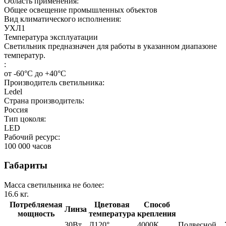
Область применения:
Общее освещение промышленных объектов
Вид климатического исполнения:
УХЛ1
Температура эксплуатации
Светильник предназначен для работы в указанном диапазоне
температур.
:
от -60°С до +40°С
Производитель светильника:
Ledel
Страна производитель:
Россия
Тип цоколя:
LED
Рабочий ресурс:
100 000
часов
Габариты
Масса светильника не более:
16.6
кг.
Потребляемая
Цветовая
Способ
Линза
мощность
температура
крепления
30Вт
Д120°
4000К
Подвесной