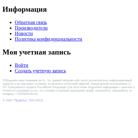
Информация
Обратная связь
Производители
Новости
Политика конфиденциальности
Моя учетная запись
Войти
Создать учетную запись
*Обращаем ваше внимание на то, что данный интернет-сайт носит исключительно информационный
характер и ни при каких условиях не является публичной офертой, определяемой положениями ст.
437 Гражданского кодекса Российской Федерации.Для получения подробной информации о наличии и
стоимости указанных услуг, об условиях и времени проведения акций, пожалуйста, обращайтесь по
телефону +7(929)043-84-45.
© ООО "ПрофЛед" 2015-2022г.