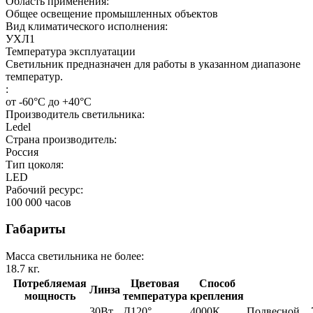
Область применения:
Общее освещение промышленных объектов
Вид климатического исполнения:
УХЛ1
Температура эксплуатации
Светильник предназначен для работы в указанном диапазоне
температур.
:
от -60°С до +40°С
Производитель светильника:
Ledel
Страна производитель:
Россия
Тип цоколя:
LED
Рабочий ресурс:
100 000
часов
Габариты
Масса светильника не более:
18.7
кг.
Потребляемая
Цветовая
Способ
Линза
мощность
температура
крепления
30Вт
Д120°
4000К
Подвесной