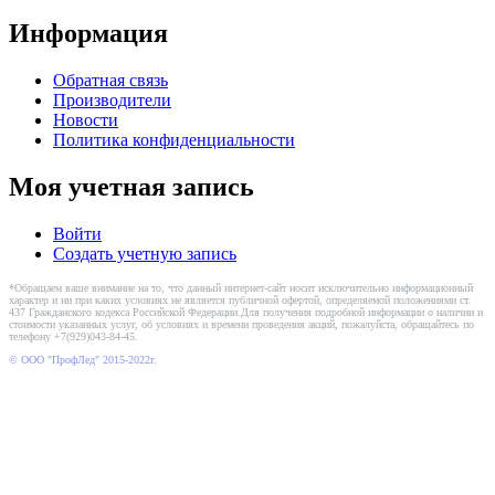
Информация
Обратная связь
Производители
Новости
Политика конфиденциальности
Моя учетная запись
Войти
Создать учетную запись
*Обращаем ваше внимание на то, что данный интернет-сайт носит исключительно информационный
характер и ни при каких условиях не является публичной офертой, определяемой положениями ст.
437 Гражданского кодекса Российской Федерации.Для получения подробной информации о наличии и
стоимости указанных услуг, об условиях и времени проведения акций, пожалуйста, обращайтесь по
телефону +7(929)043-84-45.
© ООО "ПрофЛед" 2015-2022г.